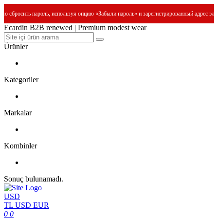
роль, используя опцию «Забыли пароль» и зарегистрированный адрес электронной почты
Ecardin B2B renewed | Premium modest wear
Ürünler
Kategoriler
Markalar
Kombinler
Sonuç bulunamadı.
USD
TL
USD
EUR
0
0