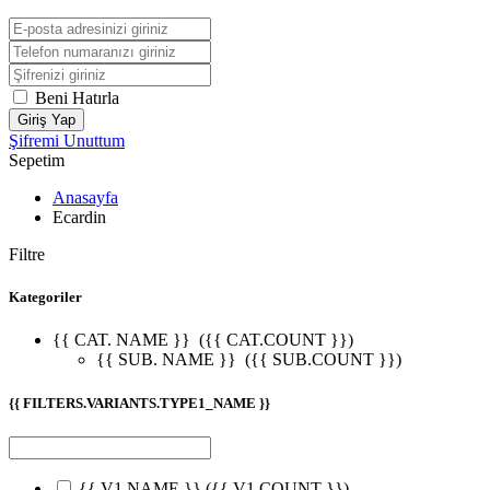
Beni Hatırla
Giriş Yap
Şifremi Unuttum
Sepetim
Anasayfa
Ecardin
Filtre
Kategoriler
{{ CAT. NAME }}
({{ CAT.COUNT }})
{{ SUB. NAME }}
({{ SUB.COUNT }})
{{ FILTERS.VARIANTS.TYPE1_NAME }}
{{ V1.NAME }}
({{ V1.COUNT }})