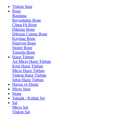
Viskon Spor
Bone
Bandana
Boyunluklu Bone
Clima Fit Bone
Dikişsiz Bone
Dikişsiz Çapraz Bone
Kaymaz Bone
Parizyen Bone
Stoper Bone
Topuzlu Bone
Hazır Türban
Air Micro Hazır Türban
Krep Hazır Türban
Micro Hazır Türban
Viskon Hazır Türban
Şifon Hazır Türban
Havuz ve Deniz
Micro Spor
Stone
Yakalık / Kolluk Set
Şal
Micro Şal
Viskon Şal