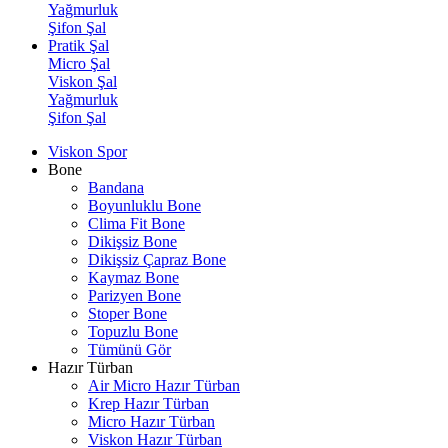
Yağmurluk
Şifon Şal
Pratik Şal
Micro Şal
Viskon Şal
Yağmurluk
Şifon Şal
Viskon Spor
Bone
Bandana
Boyunluklu Bone
Clima Fit Bone
Dikişsiz Bone
Dikişsiz Çapraz Bone
Kaymaz Bone
Parizyen Bone
Stoper Bone
Topuzlu Bone
Tümünü Gör
Hazır Türban
Air Micro Hazır Türban
Krep Hazır Türban
Micro Hazır Türban
Viskon Hazır Türban