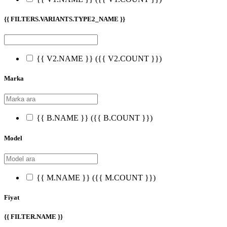
{{ FILTERS.VARIANTS.TYPE2_NAME }}
{{ V2.NAME }}
({{ V2.COUNT }})
Marka
{{ B.NAME }}
({{ B.COUNT }})
Model
{{ M.NAME }}
({{ M.COUNT }})
Fiyat
{{ FILTER.NAME }}