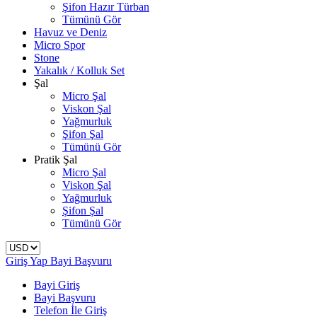
Şifon Hazır Türban
Tümünü Gör
Havuz ve Deniz
Micro Spor
Stone
Yakalık / Kolluk Set
Şal
Micro Şal
Viskon Şal
Yağmurluk
Şifon Şal
Tümünü Gör
Pratik Şal
Micro Şal
Viskon Şal
Yağmurluk
Şifon Şal
Tümünü Gör
Giriş Yap
Bayi Başvuru
Bayi Giriş
Bayi Başvuru
Telefon İle Giriş