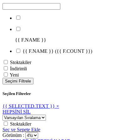
{{ F.NAME }}
{{ F.NAME }}
({{ F.COUNT }})
Stoktakiler
İndirimli
Yeni
Seçimi Filtrele
Seçilen Filtreler
{{ SELECTED.TEXT }} ×
HEPSİNİ SİL
Stoktakiler
Seç ve Sepete Ekle
Görünüm :