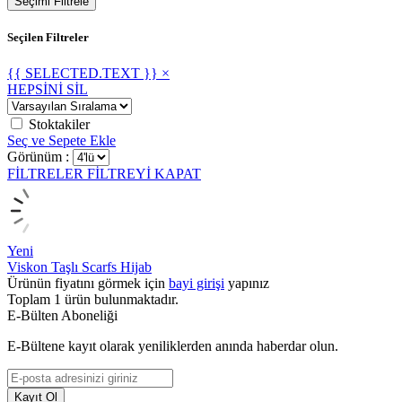
Seçimi Filtrele
Seçilen Filtreler
{{ SELECTED.TEXT }} ×
HEPSİNİ SİL
Stoktakiler
Seç ve Sepete Ekle
Görünüm :
FİLTRELER
FİLTREYİ KAPAT
Yeni
Viskon Taşlı Scarfs Hijab
Ürünün fiyatını görmek için
bayi girişi
yapınız
Toplam
1
ürün bulunmaktadır.
E-Bülten Aboneliği
E-Bültene kayıt olarak yeniliklerden anında haberdar olun.
Kayıt Ol