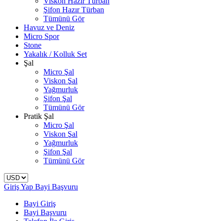
Viskon Hazır Türban
Şifon Hazır Türban
Tümünü Gör
Havuz ve Deniz
Micro Spor
Stone
Yakalık / Kolluk Set
Şal
Micro Şal
Viskon Şal
Yağmurluk
Şifon Şal
Tümünü Gör
Pratik Şal
Micro Şal
Viskon Şal
Yağmurluk
Şifon Şal
Tümünü Gör
Giriş Yap
Bayi Başvuru
Bayi Giriş
Bayi Başvuru