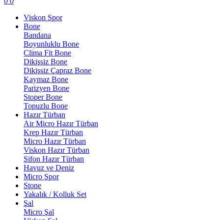
0
0
Viskon Spor
Bone
Bandana
Boyunluklu Bone
Clima Fit Bone
Dikişsiz Bone
Dikişsiz Çapraz Bone
Kaymaz Bone
Parizyen Bone
Stoper Bone
Topuzlu Bone
Hazır Türban
Air Micro Hazır Türban
Krep Hazır Türban
Micro Hazır Türban
Viskon Hazır Türban
Şifon Hazır Türban
Havuz ve Deniz
Micro Spor
Stone
Yakalık / Kolluk Set
Şal
Micro Şal