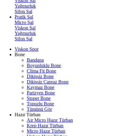
Viskon Şal
Yağmurluk
Şifon Şal
Pratik Şal
Micro Şal
Viskon Şal
Yağmurluk
Şifon Şal
Viskon Spor
Bone
Bandana
Boyunluklu Bone
Clima Fit Bone
Dikişsiz Bone
Dikişsiz Çapraz Bone
Kaymaz Bone
Parizyen Bone
Stoper Bone
Topuzlu Bone
Tümünü Gör
Hazır Türban
Air Micro Hazır Türban
Krep Hazır Türban
Micro Hazır Türban