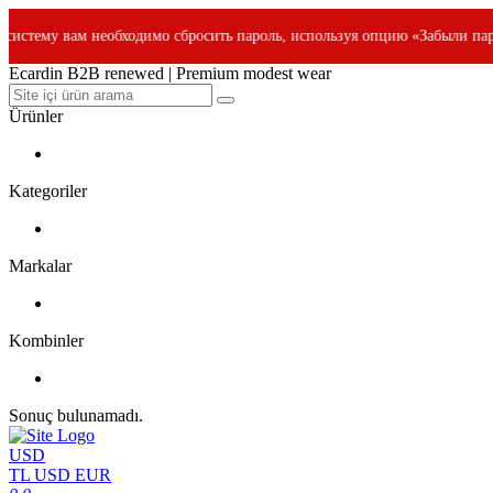
димо сбросить пароль, используя опцию «Забыли пароль» и зарегистриро
Ecardin B2B renewed | Premium modest wear
Ürünler
Kategoriler
Markalar
Kombinler
Sonuç bulunamadı.
USD
TL
USD
EUR