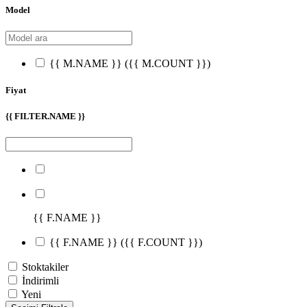
Model
{{ M.NAME }}
({{ M.COUNT }})
Fiyat
{{ FILTER.NAME }}
{{ F.NAME }}
{{ F.NAME }}
({{ F.COUNT }})
Stoktakiler
İndirimli
Yeni