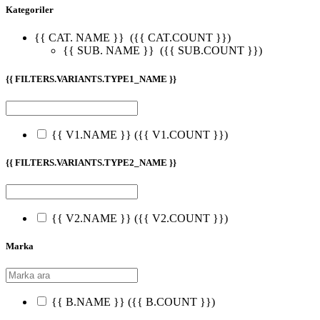
Kategoriler
{{ CAT. NAME }}
({{ CAT.COUNT }})
{{ SUB. NAME }}
({{ SUB.COUNT }})
{{ FILTERS.VARIANTS.TYPE1_NAME }}
{{ V1.NAME }}
({{ V1.COUNT }})
{{ FILTERS.VARIANTS.TYPE2_NAME }}
{{ V2.NAME }}
({{ V2.COUNT }})
Marka
{{ B.NAME }}
({{ B.COUNT }})