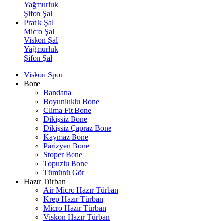
Yağmurluk
Şifon Şal
Pratik Şal
Micro Şal
Viskon Şal
Yağmurluk
Şifon Şal
Viskon Spor
Bone
Bandana
Boyunluklu Bone
Clima Fit Bone
Dikişsiz Bone
Dikişsiz Çapraz Bone
Kaymaz Bone
Parizyen Bone
Stoper Bone
Topuzlu Bone
Tümünü Gör
Hazır Türban
Air Micro Hazır Türban
Krep Hazır Türban
Micro Hazır Türban
Viskon Hazır Türban