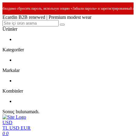
сбросить пароль, используя опцию «Забыли пароль» и зарегистрированный адрес электр
Ecardin B2B renewed | Premium modest wear
Ürünler
Kategoriler
Markalar
Kombinler
Sonuç bulunamadı.
USD
TL
USD
EUR
0
0