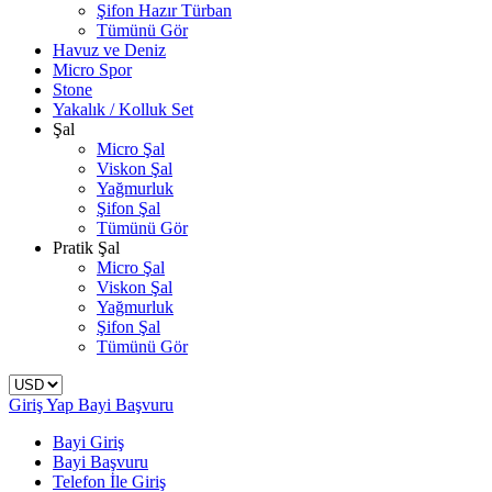
Şifon Hazır Türban
Tümünü Gör
Havuz ve Deniz
Micro Spor
Stone
Yakalık / Kolluk Set
Şal
Micro Şal
Viskon Şal
Yağmurluk
Şifon Şal
Tümünü Gör
Pratik Şal
Micro Şal
Viskon Şal
Yağmurluk
Şifon Şal
Tümünü Gör
Giriş Yap
Bayi Başvuru
Bayi Giriş
Bayi Başvuru
Telefon İle Giriş