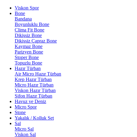
Viskon Spor
Bone
Bandana
Boyunluklu Bone
Clima Fit Bone
Dikişsiz Bone
Dikişsiz Çapraz Bone
Kaymaz Bone
Parizyen Bone
Stoper Bone
Topuzlu Bone
Hazır Türban
Air Micro Hazır Türban
Krep Hazır Türban
Micro Hazır Türban
Viskon Hazır Türban
Şifon Hazır Türban
Havuz ve Deniz
Micro Spor
Stone
Yakalık / Kolluk Set
Şal
Micro Şal
Viskon Şal